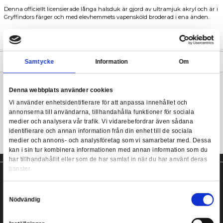
Deluxeversion av den berömda Gryffindorhalsduken.
Harry Potter - Deluxe Gryffindor Scarf - 250 cm
Denna ultramjuka, långa och tjocka halsduk kommer skydda di
kyliga korridorer.
Denna officiellt licensierade långa halsduk är gjord av ultramjuk
Gryffindors färger och med elevhemmets vapensköld broderad i
Längd: 250 cm
Bredd: 25 cm
Mer information
Samtycke
Information
Denna webbplats använder cookies
Harry Potter Gryffindor halsduk!
Vi använder enhetsidentifierare för att anpassa innehållet
annonserna till användarna, tillhandahålla funktioner för s
medier och analysera vår trafik. Vi vidarebefordrar även 
identifierare och annan information från din enhet till de s