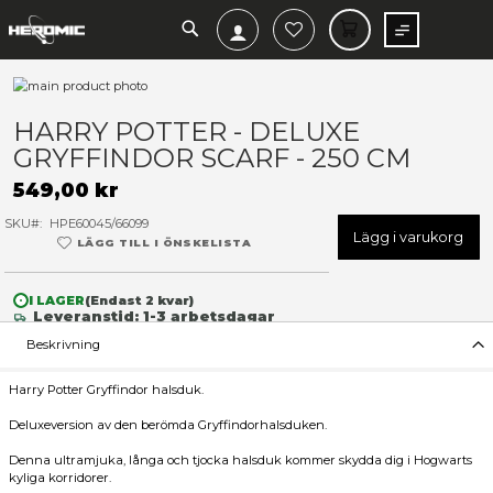
SEARCH
MIN V
Hoppa
till
Hoppa
slutet
till
HARRY POTTER - DELUXE
av
början
GRYFFINDOR SCARF - 250 
bildgalleriet
av
bildgalleriet
549,00 kr
SKU
HPE60045/66099
Lägg 
LÄGG TILL I ÖNSKELISTA
I LAGER
(Endast
2
kvar)
Leveranstid: 1-3 arbetsdagar
Beskrivning
Harry Potter Gryffindor halsduk.