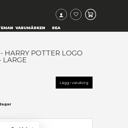
ARCH
& TEXTILIER
COSPLAY
TEMAN
VARUMÄRKEN
ARRY POTTER - HARRY POT
LACK T-SHIRT - LARGE
99,00 kr
U
WTSHARRY982
LÄGG TILL I ÖNSKELISTA
I LAGER
(Endast
1
kvar)