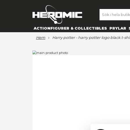
SE
ACTIONFIGURER & COLLECTIBL
hem
harry potter - harry potter l
Hoppa
till
Hoppa
slutet
till
av
början
bildgalleriet
av
bildgalleriet