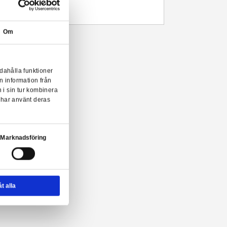
Leveranstid: 1-3 arbetsdagar
Beskrivning
Officiellt licensierad Harry Potter T-shirt i 100% bomull.
Storlekstabell för att hitta rätt storlek finns bland bilderna.
Om
iciellt licensierad Harry Potter T-shirt!
onserna till användarna, tillhandahålla funktioner
n sådana identifierare och annan information från
m vi samarbetar med. Dessa kan i sin tur kombinera
ler som de har samlat in när du har använt deras