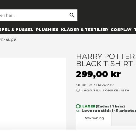
SE
ARCH
ES
PRYLAR
SPEL & PUSSEL
PLUSHIES
KLÄDER 
ogo black t-shirt - large
H
B
2
SK