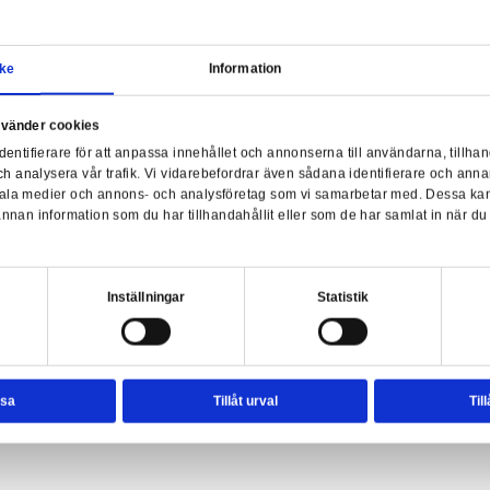
Samtycke
Information
Off
a webbplats använder cookies
nvänder enhetsidentifierare för att anpassa innehållet och ann
sociala medier och analysera vår trafik. Vi vidarebefordrar äve
Potter Logo Black T-Shirt - Large
enhet till de sociala medier och annons- och analysföretag so
rmationen med annan information som du har tillhandahållit el
ter.
esval