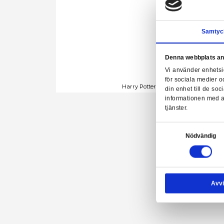
Denn
Vi a
för 
Harry Potter - Harry 
din 
info
tjäns
Samtyck