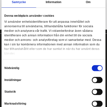
Storlekstabell för att hitta rätt storlek finns bland bilderna.
Harry Potter - Harry Potter Logo Black T-Shirt - Me
Officiellt licensierad Harry Potter T-shirt!
Samtycke
Information
Denna webbplats använder cookies
Vi använder enhetsidentifierare för att anpassa innehållet
annonserna till användarna, tillhandahålla funktioner för s
medier och analysera vår trafik. Vi vidarebefordrar även 
identifierare och annan information från din enhet till de s
medier och annons- och analysföretag som vi samarbetar
kan i sin tur kombinera informationen med annan informat
har tillhandahållit eller som de har samlat in när du har a
tjänster.
Copyright ©
2026
Heromic Actionfigurer