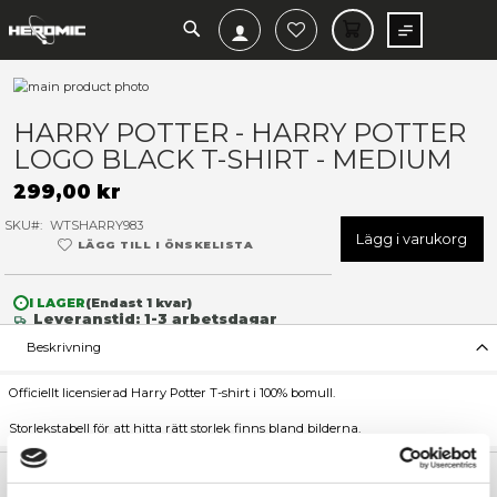
SEARCH
MIN V
Hoppa
till
Hoppa
slutet
till
HARRY POTTER - HARRY P
av
början
LOGO BLACK T-SHIRT - ME
bildgalleriet
av
bildgalleriet
299,00 kr
SKU
WTSHARRY983
Lägg 
LÄGG TILL I ÖNSKELISTA
I LAGER
(Endast
1
kvar)
Leveranstid: 1-3 arbetsdagar
Beskrivning
Officiellt licensierad Harry Potter T-shirt i 100% bomull.