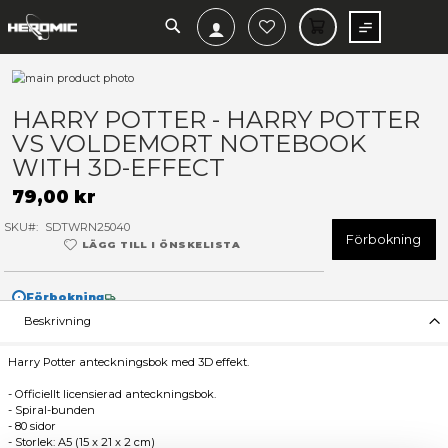
SEARCH
MIN V
Hoppa
till
Hoppa
slutet
till
HARRY POTTER - HARRY P
av
början
VS VOLDEMORT NOTEBOO
bildgalleriet
av
bildgalleriet
WITH 3D-EFFECT
79,00 kr
SKU
SDTWRN25040
F
LÄGG TILL I ÖNSKELISTA
Förbokning
Beskrivning