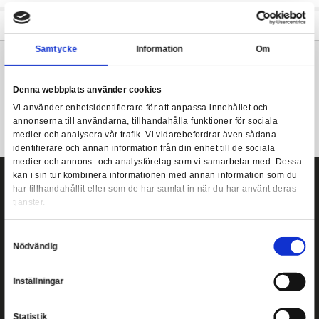
Harry Potter anteckningsbok med 3D effekt.
- Officiellt licensierad anteckningsbok.
- Spiral-bunden
Harry Potter - Harry Potter vs Voldemort Notebook with 3
- 80 sidor
- Storlek: A5 (15 x 21 x 2 cm)
Mer information
Samtycke
Information
Harry Potter anteckningsbok!
Denna webbplats använder cookies
Vi använder enhetsidentifierare för att anpassa innehållet
annonserna till användarna, tillhandahålla funktioner för s
medier och analysera vår trafik. Vi vidarebefordrar även 
identifierare och annan information från din enhet till de s
medier och annons- och analysföretag som vi samarbetar
kan i sin tur kombinera informationen med annan informat
har tillhandahållit eller som de har samlat in när du har a