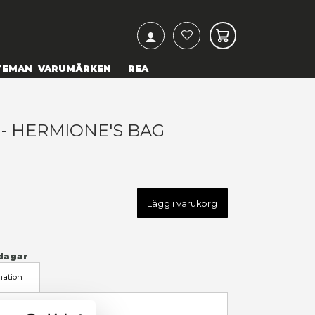
ARCH
& TEXTILIER
COSPLAY
TEMAN
VARUMÄRKEN
ARRY POTTER - HERMIONE'S
EPLICA
99,00 kr
U
NOB7450/69862
LÄGG TILL I ÖNSKELISTA
I LAGER
(Endast
1
kvar)