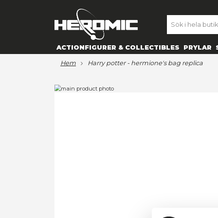
SE
ACTIONFIGURER & COLLECTIBL
hem
harry potter - hermione's b
Hoppa
till
Hoppa
slutet
till
av
början
bildgalleriet
av
bildgalleriet