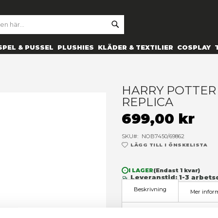
SE
ARCH
ES
PRYLAR
SPEL & PUSSEL
PLUSHIES
KLÄDER 
ag replica
H
R
6
SK