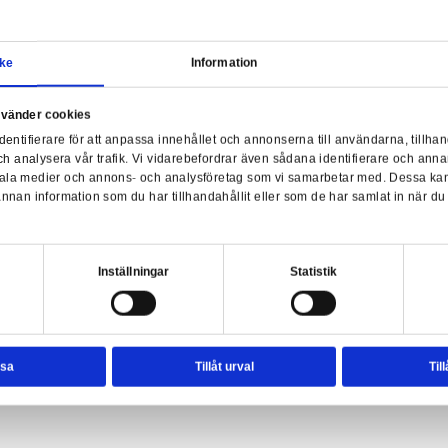
Samtycke
Information
a webbplats använder cookies
nvänder enhetsidentifierare för att anpassa innehållet och ann
sociala medier och analysera vår trafik. Vi vidarebefordrar äve
- Hermione's Bag Replica
enhet till de sociala medier och annons- och analysföretag so
rmationen med annan information som du har tillhandahållit el
Har
ter.
esval