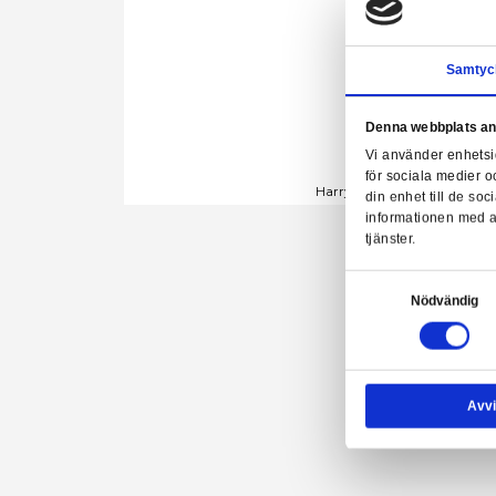
Denn
Vi a
för 
Harry Potter 
din 
info
tjäns
Samtyck