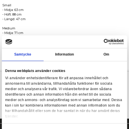
XS (Kids)
- Midja: 55 cm
Harry Potter - Hermione Skirt - Large
- Höft: 78 cm
- Längd: 44 cm
Small
- Midja: 63 cm
- Höft: 88 cm
- Längd: 47 cm
Medium
- Midja: 71 cm
- Höft: 94 cm
- Längd: 50 cm
Large
Samtycke
Information
- Midja: 78 cm
- Höft: 106 cm
- Längd: 52 cm
Denna webbplats använder cookies