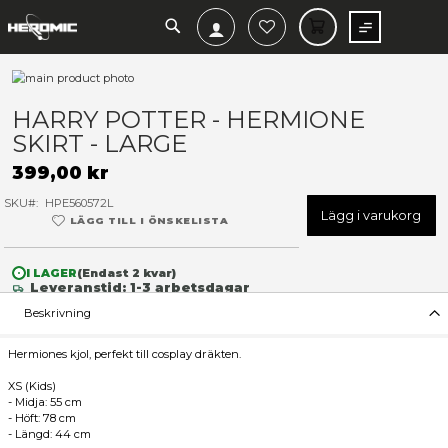
SEARCH
MIN V
Hoppa
till
Hoppa
slutet
till
HARRY POTTER - HERMION
av
början
SKIRT - LARGE
bildgalleriet
av
bildgalleriet
399,00 kr
SKU
HPE560572L
Lägg 
LÄGG TILL I ÖNSKELISTA
I LAGER
(Endast
2
kvar)
Leveranstid: 1-3 arbetsdagar
Beskrivning
Hermiones kjol, perfekt till cosplay dräkten.