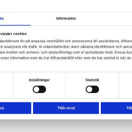
Samtycke
Information
a webbplats använder cookies
Har
nvänder enhetsidentifierare för att anpassa innehållet och ann
sociala medier och analysera vår trafik. Vi vidarebefordrar äve
ts Express 3D Puzzle (155 pieces)
enhet till de sociala medier och annons- och analysföretag so
rmationen med annan information som du har tillhandahållit el
ter.
esval