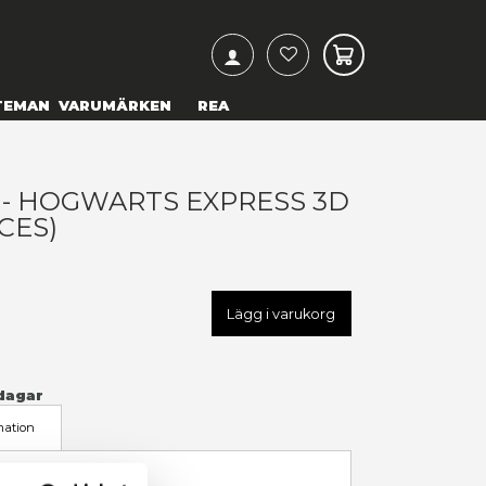
ARCH
& TEXTILIER
COSPLAY
TEMAN
VARUMÄRKEN
ARRY POTTER - HOGWARTS 
UZZLE (155 PIECES)
29,00 kr
U
WP-W3D-0201
LÄGG TILL I ÖNSKELISTA
I LAGER
(Endast
1
kvar)