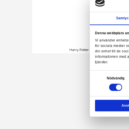
Denn
Vi a
för 
Harry Potter - Hogwar
din 
info
tjäns
Samtyck