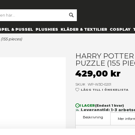
SE
ARCH
ES
PRYLAR
SPEL & PUSSEL
PLUSHIES
KLÄDER 
ress 3d puzzle (155 pieces)
H
P
4
SK