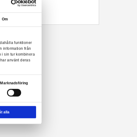
Leveranstid: 1-3 arbetsdagar
Beskrivning
Mer information
Harry Potter 3D pussel.
- Officiellt licensierat 3D-pussel
- 155 bitar
- Mått: 28 x 8 x 10 cm
Om
ry Potter 3D pussel!
onserna till användarna, tillhandahålla funktioner
n sådana identifierare och annan information från
Harry Potter - Hogwarts Express 3D Puzzle (155 pi
m vi samarbetar med. Dessa kan i sin tur kombinera
ler som de har samlat in när du har använt deras