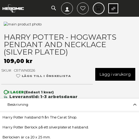
SEARCH
MIN V
Hoppa
till
Hoppa
slutet
till
HARRY POTTER - HOGWAR
av
början
PENDANT AND NECKLACE
bildgalleriet
av
bildgalleriet
(SILVER PLATED)
109,00 kr
SKU
CRTWN0026
Lägg 
LÄGG TILL I ÖNSKELISTA
I LAGER
(Endast
1
kvar)
Leveranstid: 1-3 arbetsdagar
Beskrivning