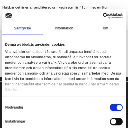
Harry Potter halsband från The Carat Shop.
Harry Potter Berlock på ett silverpläterat halsband.
Harry Potter - Hogwarts Pendant and Necklace (silver p
Berlocken är ca 20 x 25 mm.
Halsbandet är en silverpläterad ormkedja som är 41 cm med en
förlängningskedja.
Mer information
Samtycke
Information
Harry Potter halsband från The Carat Shop!
Denna webbplats använder cookies
Vi använder enhetsidentifierare för att anpassa innehållet
annonserna till användarna, tillhandahålla funktioner för s
medier och analysera vår trafik. Vi vidarebefordrar även 
identifierare och annan information från din enhet till de s
medier och annons- och analysföretag som vi samarbetar