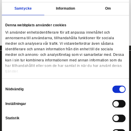
Diameter:
- 4x 2,5 cm
Harry Potter - Hogwarts Pin Badges 5-Pack
- 1x 3,8 cm
Samtycke
Information
5 stycken Harry potter pins!
Denna webbplats använder cookies
Vi använder enhetsidentifierare för att anpassa innehållet
annonserna till användarna, tillhandahålla funktioner för s
medier och analysera vår trafik. Vi vidarebefordrar även 
identifierare och annan information från din enhet till de s
medier och annons- och analysföretag som vi samarbetar
kan i sin tur kombinera informationen med annan informat
har tillhandahållit eller som de har samlat in när du har a
tjänster.
Copyright ©
2026