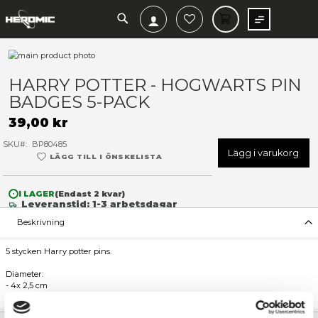
SEARCH
MIN V
Hoppa
till
Hoppa
slutet
till
HARRY POTTER - HOGWART
av
början
BADGES 5-PACK
bildgalleriet
av
bildgalleriet
39,00 kr
SKU
BP80485
Lägg 
LÄGG TILL I ÖNSKELISTA
I LAGER
(Endast
2
kvar)
Leveranstid: 1-3 arbetsdagar
Beskrivning
5 stycken Harry potter pins.