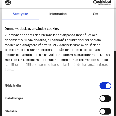
Tre par officiellt licensierad strumpor i hög kvalitet.
Material: 98% Polyester, 2% Elastan
Harry Potter - Hufflepuff Ankle Socks 3-Pack
Storlek: One size, ca storlek 35-45.
Mer information
Samtycke
Information
Hufflepuff ankelstrumpor från Cinereplicas!
Denna webbplats använder cookies
Vi använder enhetsidentifierare för att anpassa innehållet
annonserna till användarna, tillhandahålla funktioner för s
medier och analysera vår trafik. Vi vidarebefordrar även 
identifierare och annan information från din enhet till de s
medier och annons- och analysföretag som vi samarbetar
kan i sin tur kombinera informationen med annan informat
har tillhandahållit eller som de har samlat in när du har a