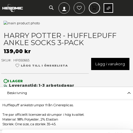
SEARCH
MIN V
Hoppa
till
Hoppa
slutet
till
HARRY POTTER - HUFFLEP
av
början
ANKLE SOCKS 3-PACK
bildgalleriet
av
bildgalleriet
139,00 kr
SKU
HPE60665
Lägg 
LÄGG TILL I ÖNSKELISTA
I LAGER
Leveranstid: 1-3 arbetsdagar
Beskrivning
Hufflepuff ankelstrumpor från Cinereplicas.