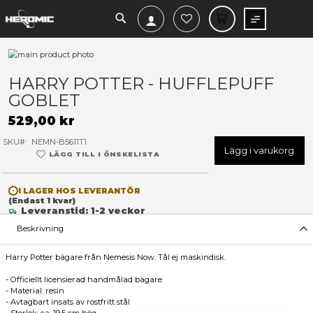
SEARCH
MIN V
Hoppa
till
Hoppa
slutet
till
HARRY POTTER - HUFFLEP
av
början
GOBLET
bildgalleriet
av
bildgalleriet
529,00 kr
SKU
NEMN-B5611T1
Lägg 
LÄGG TILL I ÖNSKELISTA
I LAGER HOS LEVERANTÖR
(Endast
1
kvar)
Leveranstid: 1-2 veckor
Beskrivning