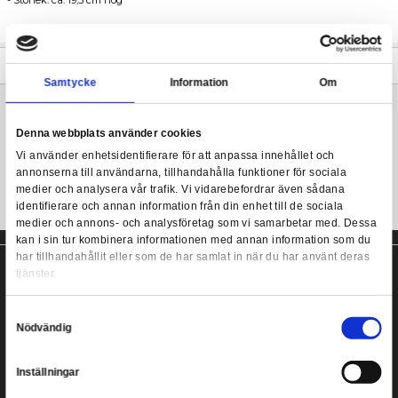
Harry Potter bägare från Nemesis Now. Tål ej maskindisk.
- Officiellt licensierad handmålad bägare
Harry Potter - Hufflepuff Goblet
- Material: resin
- Avtagbart insats av rostfritt stål
- Storlek: ca. 19,5 cm hög
Inte diskmaskinsäker!
Mer information
Samtycke
Information
Harry Potter bägare från Nemesis Now!
Denna webbplats använder cookies
Vi använder enhetsidentifierare för att anpassa innehållet
annonserna till användarna, tillhandahålla funktioner för s
medier och analysera vår trafik. Vi vidarebefordrar även 
identifierare och annan information från din enhet till de s
medier och annons- och analysföretag som vi samarbetar