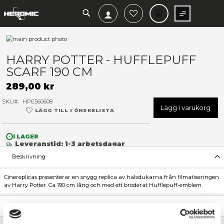
SEARCH
MIN V
Hoppa
till
Hoppa
slutet
till
HARRY POTTER - HUFFLEP
av
början
SCARF 190 CM
bildgalleriet
av
bildgalleriet
289,00 kr
SKU
HPE560608
Lägg 
LÄGG TILL I ÖNSKELISTA
I LAGER
Leveranstid: 1-3 arbetsdagar
Beskrivning
Cinereplicas presenterar en snygg replica av halsdukarna från 