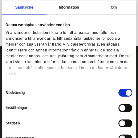
av Harry Potter. Ca 190 cm lång och med ett broderat Hufflepuf
Mer information
Harry Potter - Hufflepuff Scarf 190 cm
Samtycke
Information
Hufflepuff Harry Potter-halsduk!
Denna webbplats använder cookies
Vi använder enhetsidentifierare för att anpassa innehållet
annonserna till användarna, tillhandahålla funktioner för s
medier och analysera vår trafik. Vi vidarebefordrar även 
identifierare och annan information från din enhet till de s
medier och annons- och analysföretag som vi samarbetar
kan i sin tur kombinera informationen med annan informat
har tillhandahållit eller som de har samlat in när du har a
tjänster.
Copyright ©
2026