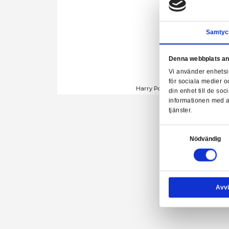
Denn
Vi a
för 
Harry Potter - Hu
din 
info
tjäns
Samtyck