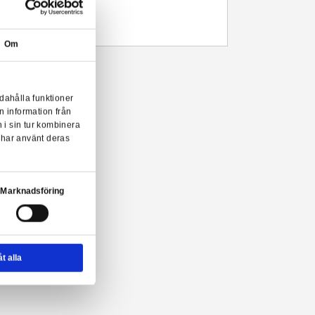
Beskrivning
Harry Potter tofflor.
- Officiellt licensierade
- Storlek S/M (36-40)
- Storlek M/L (41-45)
Om
ry Potter tofflor!
onserna till användarna, tillhandahålla funktioner
n sådana identifierare och annan information från
m vi samarbetar med. Dessa kan i sin tur kombinera
ler som de har samlat in när du har använt deras