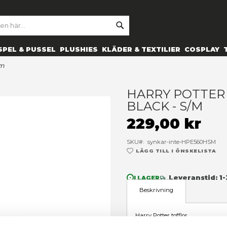
SE
ARCH
ES
PRYLAR
SPEL & PUSSEL
PLUSHIES
KLÄDER 
ppers black - s/m
H
B
2
SK