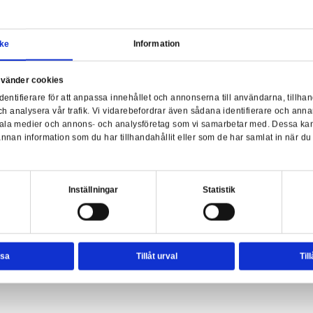
Samtycke
Information
a webbplats använder cookies
Har
nvänder enhetsidentifierare för att anpassa innehållet och ann
sociala medier och analysera vår trafik. Vi vidarebefordrar äve
fflepuff Slippers Black - S/M
enhet till de sociala medier och annons- och analysföretag so
rmationen med annan information som du har tillhandahållit el
ter.
esval