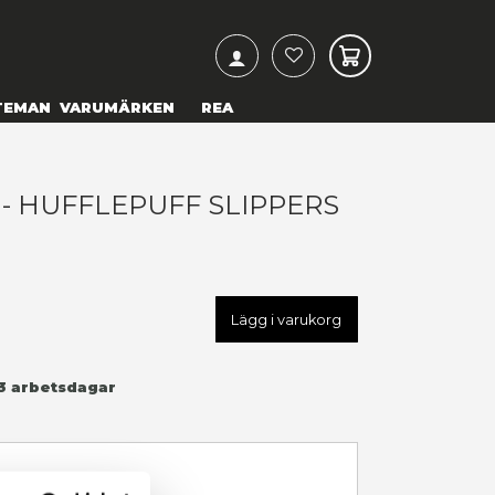
ARCH
& TEXTILIER
COSPLAY
TEMAN
VARUMÄRKEN
ARRY POTTER - HUFFLEPUFF
LACK - S/M
29,00 kr
U
synkar-inte-HPE560HSM
LÄGG TILL I ÖNSKELISTA
Leveranstid: 1-3 arbetsdagar
I LAGER