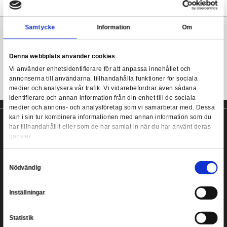
Denna trollstav från Noble Collection är cirka 30 cm lång och lev
karaktärsspecifik fönsterlåda. Med trollstaven medföljer ett bo
Harry Potter - Lord Voldemort Wand Replica
prytt med ett hologram av karaktären som trollstaven tillhör!
Mer information
Samtycke
Information
Voldemort trollstav från Noble Collection!
Denna webbplats använder cookies
Vi använder enhetsidentifierare för att anpassa innehållet
annonserna till användarna, tillhandahålla funktioner för s
medier och analysera vår trafik. Vi vidarebefordrar även 
identifierare och annan information från din enhet till de s
medier och annons- och analysföretag som vi samarbetar
kan i sin tur kombinera informationen med annan informat
har tillhandahållit eller som de har samlat in när du har a