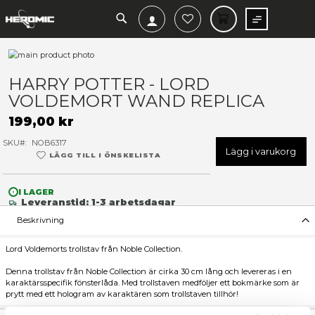
SEARCH
MIN V
Hoppa
till
Hoppa
slutet
till
HARRY POTTER - LORD
av
början
VOLDEMORT WAND REPLI
bildgalleriet
av
bildgalleriet
199,00 kr
SKU
NOB6317
Lägg 
LÄGG TILL I ÖNSKELISTA
I LAGER
Leveranstid: 1-3 arbetsdagar
Beskrivning
Lord Voldemorts trollstav från Noble Collection.