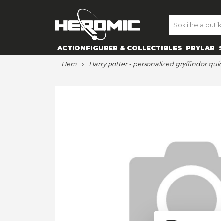
SE
ACTIONFIGURER & COLLECTIBL
hem
harry potter - personalized
Hoppa
till
slutet
av
bildgalleriet