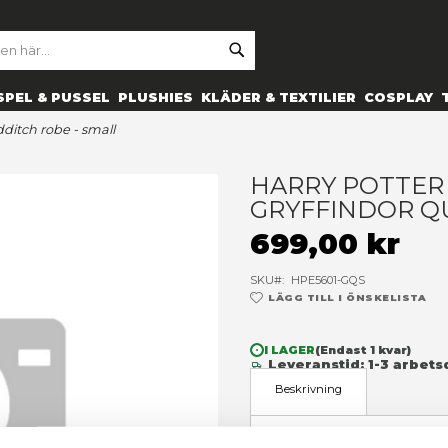
SE
ARCH
ES
PRYLAR
SPEL & PUSSEL
PLUSHIES
KLÄDER 
 gryffindor quidditch robe - small
H
G
6
SK