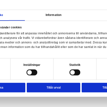
Samtycke
Information
a webbplats använder cookies
nvänder enhetsidentifierare för att anpassa innehållet och ann
sociala medier och analysera vår trafik. Vi vidarebefordrar äve
enhet till de sociala medier och annons- och analysföretag so
rmationen med annan information som du har tillhandahållit el
Har
ter.
esval