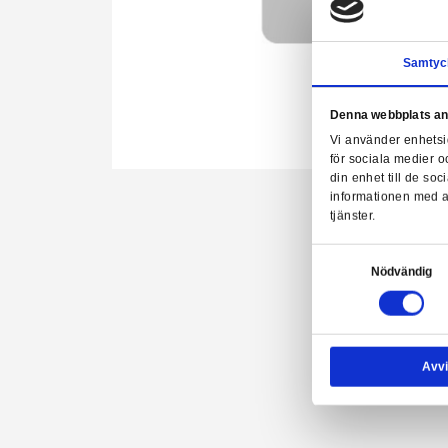
Denn
Vi a
för 
Hoppa
din 
till
info
början
tjäns
av
bildgalleriet
Samtyck