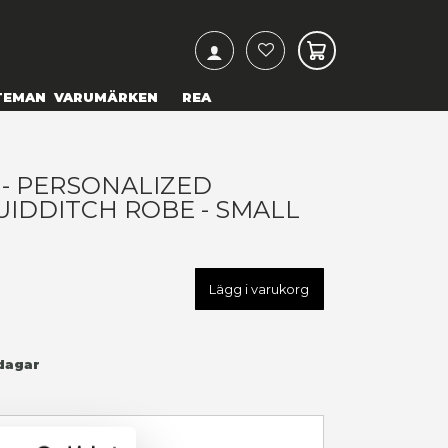
ARCH
& TEXTILIER
COSPLAY
TEMAN
VARUMÄRKEN
ARRY POTTER - PERSONALI
RYFFINDOR QUIDDITCH ROB
99,00 kr
U
HPE5601-GQS
LÄGG TILL I ÖNSKELISTA
I LAGER
(Endast
1
kvar)