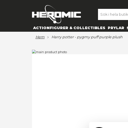
SE
ACTIONFIGURER & COLLECTIBL
hem
harry potter - pygmy puff 
Hoppa
till
Hoppa
slutet
till
av
början
bildgalleriet
av
bildgalleriet