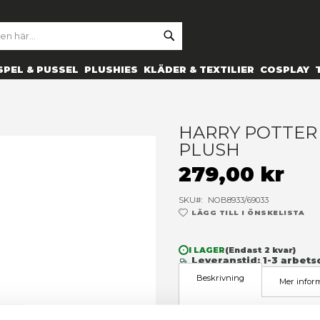
SE
ARCH
ES
PRYLAR
SPEL & PUSSEL
PLUSHIES
KLÄDER 
purple plush
H
P
2
SK