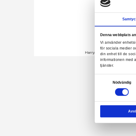
Denn
Vi a
för 
Harry Potter 
din 
info
tjäns
Samtyck