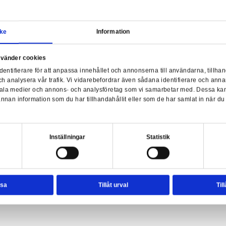
Samtycke
Information
a webbplats använder cookies
nvänder enhetsidentifierare för att anpassa innehållet och ann
sociala medier och analysera vår trafik. Vi vidarebefordrar äve
- Pygmy Puff Purple Plush
enhet till de sociala medier och annons- och analysföretag so
Har
rmationen med annan information som du har tillhandahållit el
ter.
esval