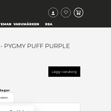
ARCH
& TEXTILIER
COSPLAY
TEMAN
VARUMÄRKEN
ARRY POTTER - PYGMY PUFF
LUSH
79,00 kr
U
NOB8933/69033
LÄGG TILL I ÖNSKELISTA
I LAGER
(Endast
2
kvar)