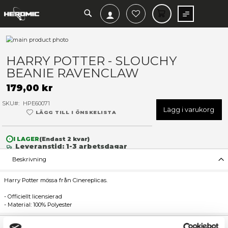
SEARCH
MIN V
Hoppa
till
Hoppa
slutet
till
HARRY POTTER - SLOUCHY
av
början
BEANIE RAVENCLAW
bildgalleriet
av
bildgalleriet
179,00 kr
SKU
HPE60071
Lägg 
LÄGG TILL I ÖNSKELISTA
I LAGER
(Endast
2
kvar)
Leveranstid: 1-3 arbetsdagar
Beskrivning
Harry Potter mössa från Cinereplicas.