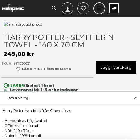
SEARCH
MIN V
Hoppa
till
Hoppa
slutet
till
HARRY POTTER - SLYTHERI
av
början
TOWEL - 140 X 70 CM
bildgalleriet
av
bildgalleriet
249,00 kr
SKU
HPE60631
Lägg 
LÄGG TILL I ÖNSKELISTA
I LAGER
(Endast
1
kvar)
Leveranstid: 1-3 arbetsdagar
Beskrivning
Harry Potter handduk från Cinereplicas.