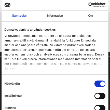
- Handduk av hög kvalitet
- Officiellt licensierad
Harry Potter - Slytherin Towel - 140 x 70 cm
- Mått: 140 x 70 cm
- Material: 100% bomull
Mer information
Samtycke
Information
Harry Potter handduk från Cinereplicas!
Denna webbplats använder cookies
Vi använder enhetsidentifierare för att anpassa innehållet
annonserna till användarna, tillhandahålla funktioner för s
medier och analysera vår trafik. Vi vidarebefordrar även 
identifierare och annan information från din enhet till de s
medier och annons- och analysföretag som vi samarbetar
kan i sin tur kombinera informationen med annan informat
har tillhandahållit eller som de har samlat in när du har a