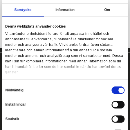
Tillverkad i metall med silver- och 24 karats guldplätering. Ca 
display av trä.
Harry Potter - The Golden Snitch
Mer information
Samtycke
Information
Snygg replica av Gyllene Kvicken!
Denna webbplats använder cookies
Vi använder enhetsidentifierare för att anpassa innehållet
annonserna till användarna, tillhandahålla funktioner för s
medier och analysera vår trafik. Vi vidarebefordrar även 
identifierare och annan information från din enhet till de s
medier och annons- och analysföretag som vi samarbetar
kan i sin tur kombinera informationen med annan informat
har tillhandahållit eller som de har samlat in när du har a
tjänster.