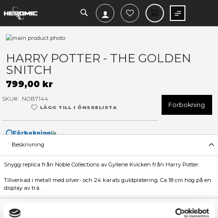
SEARCH
MIN V
Hoppa
till
Hoppa
slutet
till
HARRY POTTER - THE GOL
av
början
SNITCH
bildgalleriet
av
bildgalleriet
799,00 kr
SKU
NOB7144
F
LÄGG TILL I ÖNSKELISTA
Förbokning
Beskrivning
Snygg replica från Noble Collections av Gyllene Kvicken från Har