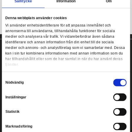
Cropped Gryffindor Hoodie från Heroes Inc i vuxen damstorlek.
Harry Potter - Womens College Style Cropped Gryffindor Hoodi
Cropped Gryffindor Hoodie från Heroes Inc!
Samtycke
Information
Denna webbplats använder cookies
Vi använder enhetsidentifierare för att anpassa innehållet
annonserna till användarna, tillhandahålla funktioner för s
medier och analysera vår trafik. Vi vidarebefordrar även 
identifierare och annan information från din enhet till de s
medier och annons- och analysföretag som vi samarbetar
kan i sin tur kombinera informationen med annan informat
har tillhandahållit eller som de har samlat in när du har a
tjänster.
Copyright ©
2026
Heromic Actionfigurer
Samtyckesval