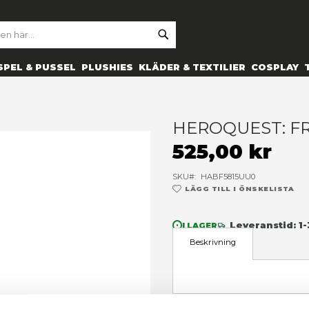
SE
ARCH
ES
PRYLAR
SPEL & PUSSEL
PLUSHIES
KLÄDER 
H
5
SK