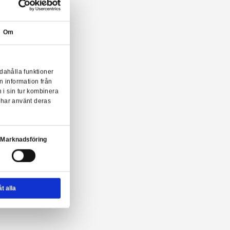
Om
onserna till användarna, tillhandahålla funktioner
n sådana identifierare och annan information från
m vi samarbetar med. Dessa kan i sin tur kombinera
ler som de har samlat in när du har använt deras