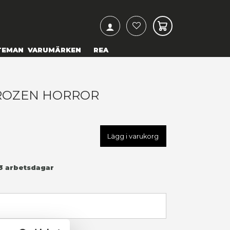
ARCH
& TEXTILIER
COSPLAY
TEMAN
VARUMÄRKEN
EROQUEST: FROZEN HORRO
25,00 kr
U
HABF5815UU0
LÄGG TILL I ÖNSKELISTA
Leveranstid: 1-3 arbetsdagar
I LAGER
Beskrivning