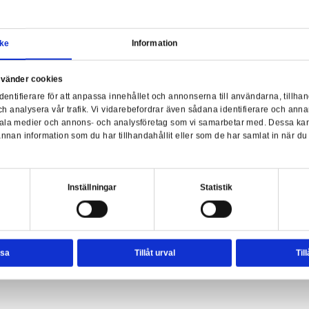
Samtycke
Information
a webbplats använder cookies
nvänder enhetsidentifierare för att anpassa innehållet och ann
sociala medier och analysera vår trafik. Vi vidarebefordrar äve
est: Frozen Horror
enhet till de sociala medier och annons- och analysföretag so
rmationen med annan information som du har tillhandahållit el
ter.
esval