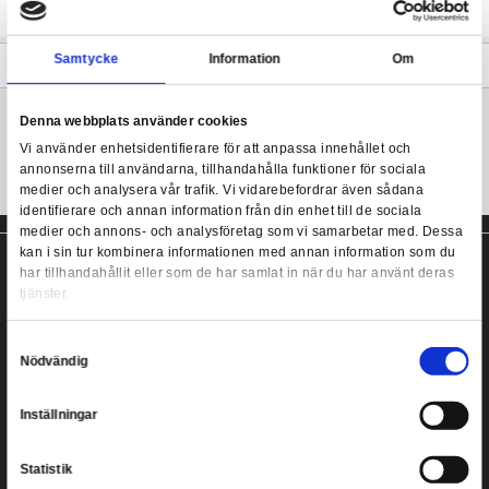
snap-fit model kit! 00 Gundam comes in easy-to-assemble plastic 
molded in color, along with a sheet of foil stickers, so painting is
(but would add a more realistic appearance). Upon completion, 
HG 00 Gundam 1/144
joints will give the Mobile Suit a wide range of motion for a worl
possibilities! The Twin Drive System (GN Drives on each shoulder) 
and the included pair of GN Sword II can switch between Swor
Rifle Mode. A fine kit of a well-designed mech!
Samtycke
Information
Mer information
Denna webbplats använder cookies
Vi använder enhetsidentifierare för att anpassa innehållet
annonserna till användarna, tillhandahålla funktioner för s
medier och analysera vår trafik. Vi vidarebefordrar även 
identifierare och annan information från din enhet till de s
medier och annons- och analysföretag som vi samarbetar
kan i sin tur kombinera informationen med annan informat
har tillhandahållit eller som de har samlat in när du har a