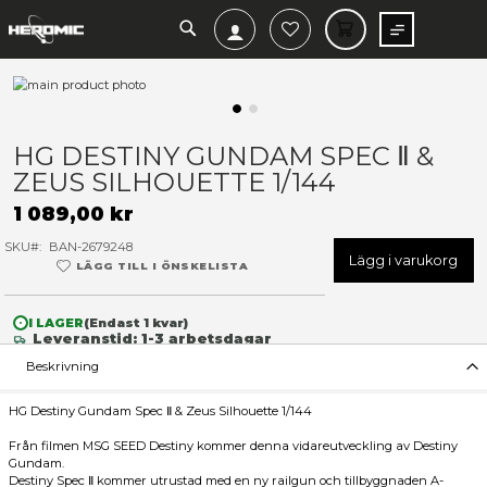
SEARCH
MIN V
Hoppa
till
slutet
Hoppa
av
till
HG DESTINY GUNDAM SPEC 
bildgalleriet
början
ZEUS SILHOUETTE 1/144
av
bildgalleriet
1 089,00 kr
SKU
BAN-2679248
Lägg 
LÄGG TILL I ÖNSKELISTA
I LAGER
(Endast
1
kvar)
Leveranstid: 1-3 arbetsdagar
Beskrivning