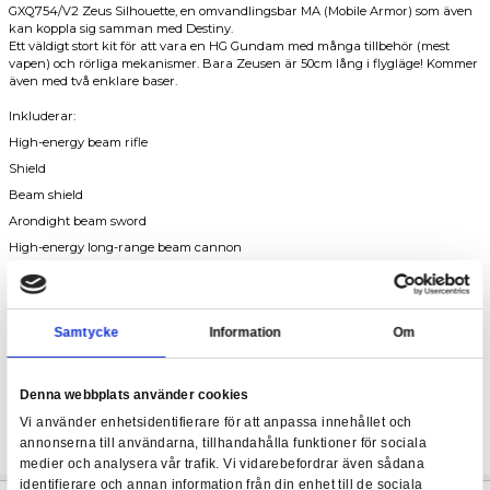
HG Destiny Gundam Spec Ⅱ & Zeus Silhouette 1/144
Från filmen MSG SEED Destiny kommer denna vidareutveckling
HG Destiny Gundam Spec Ⅱ & Zeus Silhouette 1/14
Gundam.
Destiny Spec Ⅱ kommer utrustad med en ny railgun och tillbyg
GXQ754/V2 Zeus Silhouette, en omvandlingsbar MA (Mobile Ar
kan koppla sig samman med Destiny.
Ett väldigt stort kit för att vara en HG Gundam med många tillb
vapen) och rörliga mekanismer. Bara Zeusen är 50cm lång i fl
även med två enklare baser.
Inkluderar:
High-energy beam rifle
Shield
Beam shield
Arondight beam sword
High-energy long-range beam cannon
Beam parts for beam boomerang (x2)