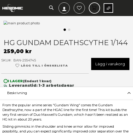
SEARCH
MIN V
Hoppa
till
slutet
Hoppa
av
till
HG GUNDAM DEATHSCYTHE 
bildgalleriet
början
av
259,00 kr
bildgalleriet
SKU
BAN-2554745
Lägg 
LÄGG TILL I ÖNSKELISTA
I LAGER
(Endast
1
kvar)
Leveranstid: 1-3 arbetsdagar
Beskrivning
From the popular anime series "Gundam Wing" comes the Gu