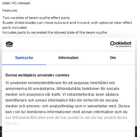
Deathscythe, now a part of the HGAC line for the first time! This 
very first version of Duo Maxwell's Gundam, which hasn't been 
HG kit in about 20 years.
HG Gundam Deathscythe 1/144
Sliding gimmicks in the shoulder and knee armor allow for imp
possibility, and you can expect significantly improved color sepa
older HG release!
Features:
Two varieties of beam scythe effect parts
Buster shield blades can move outward and inward, with optiona
parts included
Includes parts to recreated the stowed state of the beam scythe
Includes:
Beam scythe x1
Beam scythe stowed state parts x1
Buster shield x1
Samtycke
Information
Beam scythe effect parts x2
Buster shield effect parts x1
Foil sticker sheet x1
Denna webbplats använder cookies