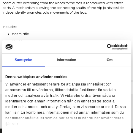
Kit equipped with with the "Seed Action System" internal struct
specializes in reproducing impressive poses! It can transform int
by replacing just a few parts. A new shield combining offense an
HG Gundam Immortal Justice 1/144
included; clear parts are also included in the shield. Effect parts
attached to the boomerangs mounted on the hip armor on both 
beam cutter extending from the knees to the toes is reproduced 
parts. A mechanism allowing the connecting shafts of the hip join
independently promotes bold movements of the legs.
Includes:
Beam rifle
Shield
Boomerang (x2)
Effect parts (x1 set)
Samtycke
Information
Joint parts
Stickers
Denna webbplats använder cookies