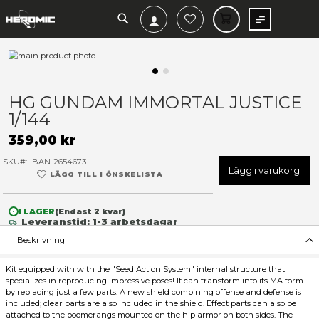
SEARCH
MIN V
Hoppa
till
slutet
Hoppa
av
till
HG GUNDAM IMMORTAL JU
bildgalleriet
början
1/144
av
bildgalleriet
359,00 kr
SKU
BAN-2654673
Lägg 
LÄGG TILL I ÖNSKELISTA
I LAGER
(Endast
2
kvar)
Leveranstid: 1-3 arbetsdagar
Beskrivning