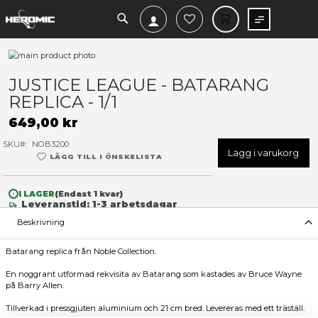
SEARCH
MIN V
Hoppa
till
Hoppa
slutet
till
JUSTICE LEAGUE - BATARA
av
början
REPLICA - 1/1
bildgalleriet
av
bildgalleriet
649,00 kr
SKU
NOB3200
Lägg 
LÄGG TILL I ÖNSKELISTA
I LAGER
(Endast
1
kvar)
Leveranstid: 1-3 arbetsdagar
Beskrivning
Batarang replica från Noble Collection.