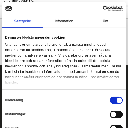
Den mycket detaljerade Zelda PVC-statyn ses slå befallande po
Slate i handen. Designen på basen baseras på symbolen som ini
Sheikah Slate-gränssnittet aktiveras.
Legend of Zelda: Breath of the Wild - Zelda
Den är ca. 25 cm lång och levereras med matchande bas i en ly
fullfärgförpackning.
Mer information
Samtycke
Information
Zelda staty från First 4 Figures!
Denna webbplats använder cookies
Vi använder enhetsidentifierare för att anpassa innehållet
annonserna till användarna, tillhandahålla funktioner för s
medier och analysera vår trafik. Vi vidarebefordrar även 
identifierare och annan information från din enhet till de s
medier och annons- och analysföretag som vi samarbetar
kan i sin tur kombinera informationen med annan informat