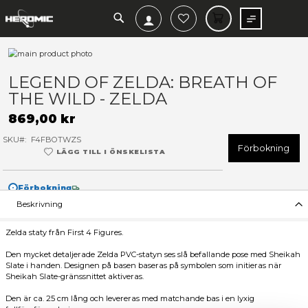
SEARCH
MIN V
Hoppa
till
Hoppa
slutet
till
LEGEND OF ZELDA: BREATH
av
början
THE WILD - ZELDA
bildgalleriet
av
bildgalleriet
869,00 kr
SKU
F4FBOTWZS
F
LÄGG TILL I ÖNSKELISTA
Förbokning
Beskrivning
Zelda staty från First 4 Figures.