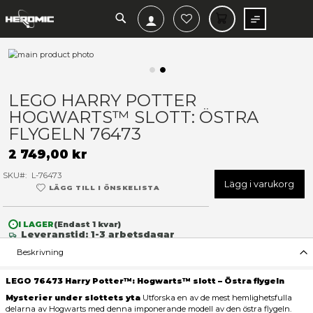
SEARCH
MIN V
Hoppa
till
slutet
Hoppa
av
till
LEGO HARRY POTTER
bildgalleriet
början
HOGWARTS™ SLOTT: ÖSTR
av
bildgalleriet
FLYGELN 76473
2 749,00 kr
SKU
L-76473
Lägg 
LÄGG TILL I ÖNSKELISTA
I LAGER
(Endast
1
kvar)
Leveranstid: 1-3 arbetsdagar