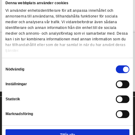
Potter – en exklusiv hjortpatronus. Håll även ögonen öppna efter
unika samlarporträtten som finns gömda i slottet.
Ett bygge som förenar trollkarlsvärlden
Med över 2 100 
ett av de mest omfattande seten i den modulära Hogwarts-serien
designat för att kopplas ihop med andra delar av slottet (säljs sep
skapa den mest kompletta och detaljerade versionen av skolan
skapats i LEGO-format. Med hjälp av appen LEGO Builder och f
Samtycke
Information
"Bygg Tillsammans" kan flera personer hjälpas åt att färdigstäl
majestätiska östra flygeln samtidigt, vilket gör det till ett perfekt 
Dimensioner och specifikationer
Denna webbplats använder cookies
Antal delar:
2 164
Vi använder enhetsidentifierare för att anpassa innehållet
Mått:
Östra flygeln är cirka 42 cm hög, 32 cm bred och 4
annonserna till användarna, tillhandahålla funktioner för s
Rekommenderad ålder:
Från 10 år.
medier och analysera vår trafik. Vi vidarebefordrar även 
identifierare och annan information från din enhet till de s
medier och annons- och analysföretag som vi samarbetar
kan i sin tur kombinera informationen med annan informat
har tillhandahållit eller som de har samlat in när du har a
Massivt och detaljerat LEGO Harry Potter-set med 2 164 delar för
tjänster.
år. Innehåller östra flygeln med bibliotekets stängda avdelning,