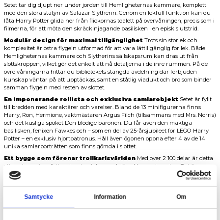
Beskrivning
LEGO 76473 Harry Potter™: Hogwarts™ slott – Östra 
LEGO Harry Potter Hogwarts™ slott: östra flygeln 76
Mysterier under slottets yta
Utforska en av de mest heml
delarna av Hogwarts med denna imponerande modell av den öst
Setet tar dig djupt ner under jorden till Hemligheternas kamma
med den stora statyn av Salazar Slytherin. Genom en lekfull fu
låta Harry Potter glida ner från flickornas toalett på övervåninge
filmerna, för att möta den skräckinjagande basilisken i en episk s
Modulär design för maximal tillgänglighet
Trots sin st
komplexitet är östra flygeln utformad för att vara lättillgänglig f
Hemligheternas kammare och Slytherins sällskapsrum kan dras
slottskroppen, vilket gör det enkelt att nå detaljerna i de inre 
övre våningarna hittar du bibliotekets stängda avdelning där f
kunskap väntar på att upptäckas, samt en ståtlig viadukt och b
samman flygeln med resten av slottet.
En imponerande rollista och exklusiva samlarobjek
till bredden med karaktärer och varelser. Bland de 13 minifigur
Harry, Ron, Hermione, vaktmästaren Argus Filch (tillsammans m
och det kusliga spöket Den blodige baronen. Du får även den m
basilisken, fenixen Fawkes och – som en del av 25-årsjubileet f