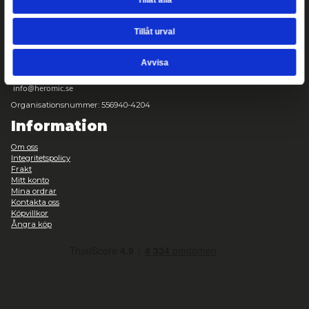
Hemligheternas kammare, Slytherins sällskapsrum och hela 13 
Samtyckesval
Nödvändig
Inställningar
Statistik
Marknadsföring
Copyright ©
2026
Heromic Actionfigurer
Tillåt alla
Kontakt
Tillåt urval
Heromic, CO Hobbyisterna
Instrumentvägen 2, Stockholm
+46-868459094