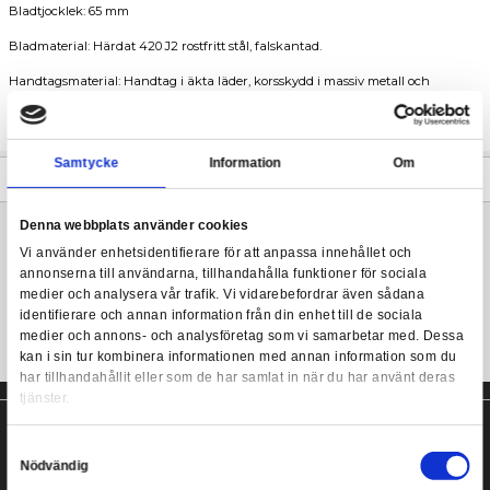
Lord of the Rings replica.
Total längd: 121 cm
Lord of the Rings - Glamdring Sword of Gandalf Replica
Bladlängd: 91.5 cm
Bladtjocklek: 65 mm
Bladmaterial: Härdat 420 J2 rostfritt stål, falskantad.
Handtagsmaterial: Handtag i äkta läder, korsskydd i massiv met
pommel, antik metallfinish, graverade alv runor, rått-svans tan
Plack: 10 tum x 16-5 / 8 tum x 3/4 tum trä, silkscreenade mönster
Samtycke
Information
Mer information
Denna webbplats använder cookies
Vi använder enhetsidentifierare för att anpassa innehållet
Lord of the Rings replica!
annonserna till användarna, tillhandahålla funktioner för s