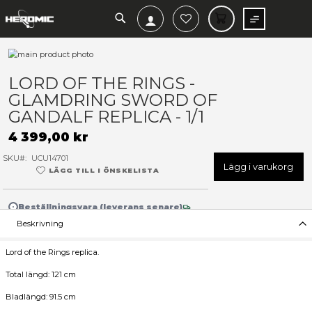
SEARCH
MIN V
Hoppa
till
Hoppa
slutet
till
LORD OF THE RINGS -
av
början
GLAMDRING SWORD OF
bildgalleriet
av
bildgalleriet
GANDALF REPLICA - 1/1
4 399,00 kr
SKU
UCU14701
Lägg 
LÄGG TILL I ÖNSKELISTA
Beställningsvara (leverans senare)
Beskrivning