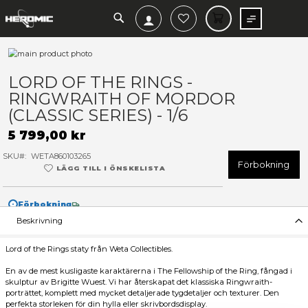
SEARCH
MIN V
Hoppa
till
Hoppa
slutet
till
LORD OF THE RINGS -
av
början
RINGWRAITH OF MORDOR
bildgalleriet
av
bildgalleriet
(CLASSIC SERIES) - 1/6
5 799,00 kr
SKU
WETA860103265
F
LÄGG TILL I ÖNSKELISTA
Förbokning
Beskrivning