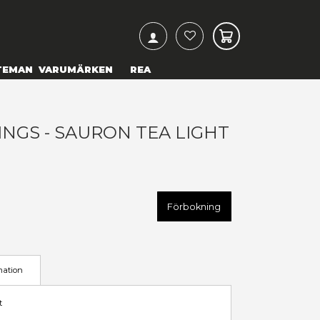
ARCH
& TEXTILIER
COSPLAY
TEMAN
VARUMÄRKEN
ORD OF THE RINGS - SAURON
OLDER
 299,00 kr
U
NEMN-B6601A24
LÄGG TILL I ÖNSKELISTA
Förbokning