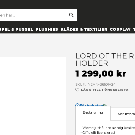
SE
ARCH
ES
PRYLAR
SPEL & PUSSEL
PLUSHIES
KLÄDER 
ea light holder
L
H
1
SK