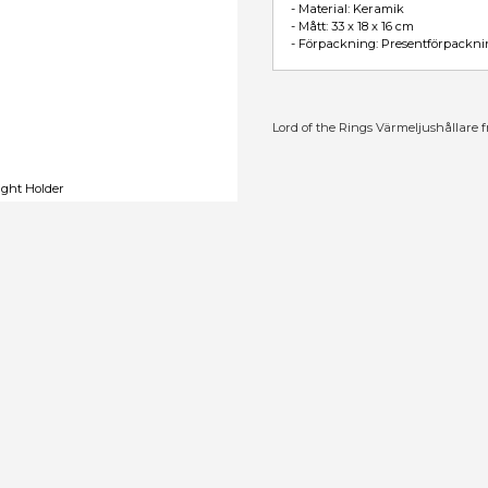
Lor
gs - Sauron Tea Light Holder