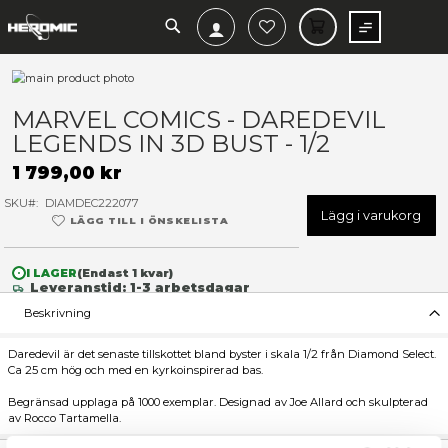
SEARCH
MIN V
Hoppa
till
Hoppa
slutet
till
MARVEL COMICS - DAREDEV
av
början
LEGENDS IN 3D BUST - 1/2
bildgalleriet
av
bildgalleriet
1 799,00 kr
SKU
DIAMDEC222077
Lägg 
LÄGG TILL I ÖNSKELISTA
I LAGER
(Endast
1
kvar)
Leveranstid: 1-3 arbetsdagar
Beskrivning
Daredevil är det senaste tillskottet bland byster i skala 1/2 från 