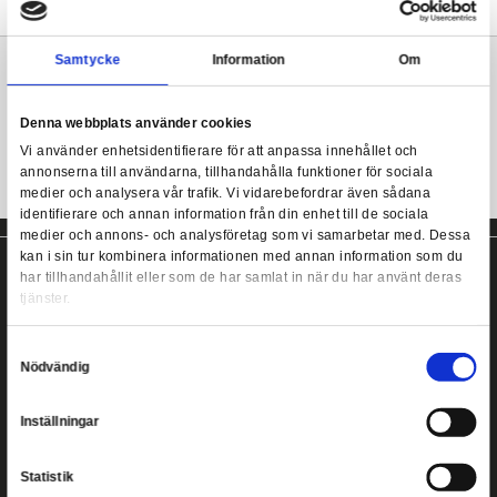
Ca 25 cm hög och med en kyrkoinspirerad bas.
Begränsad upplaga på 1000 exemplar. Designad av Joe Allard o
Marvel Comics - Daredevil Legends in 3D Bust - 1/
av Rocco Tartamella.
Mer information
Samtycke
Information
Marvel byst från Diamond Select!
Denna webbplats använder cookies
Vi använder enhetsidentifierare för att anpassa innehållet
annonserna till användarna, tillhandahålla funktioner för s
medier och analysera vår trafik. Vi vidarebefordrar även 
identifierare och annan information från din enhet till de s
medier och annons- och analysföretag som vi samarbetar
kan i sin tur kombinera informationen med annan informat
har tillhandahållit eller som de har samlat in när du har a