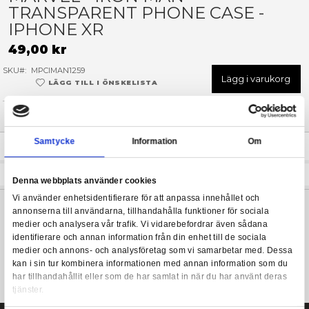
Hoppa
till
MARVEL - IRON MAN
början
TRANSPARENT PHONE CASE
av
bildgalleriet
IPHONE XR
49,00 kr
SKU
MPCIMAN1259
Lägg 
LÄGG TILL I ÖNSKELISTA
I LAGER
(Endast
2
kvar)
Leveranstid: 1-3 arbetsdagar
Samtycke
Information
Beskrivning
Iron Man mobilskal i mjuk stötdämpande plast. Bakgrunden är 
Denna webbplats använder cookies