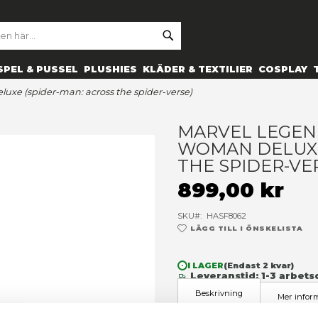
SE
ARCH
ES
PRYLAR
SPEL & PUSSEL
PLUSHIES
KLÄDER 
pider-woman deluxe (spider-man: across the spider-verse
M
W
T
8
SK