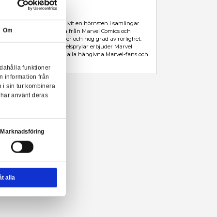
I LAGER
(Endast
2
kvar)
Leveranstid: 1-3 arbetsdagar
Beskrivning
Mer information
Marvel Legends actionfigur från Hasbro.
Med en 80 år lång historia av underhållning har Marvel blivit en 
Om
runt om i världen. I Marvel Legends är favoritkaraktärerna från 
Marvel Cinematic Universe utformade med premiumdetaljer och hö
Från figurer och fordon till förstklassiga replicas och rollspelspryl
Legends högkvalitativa karaktärinspirerade produkter för alla h
samlare!
onserna till användarna, tillhandahålla funktioner
n sådana identifierare och annan information från
Marvel Legends - Cyborg Spider-Woman Deluxe (Spider-Man: Acro
m vi samarbetar med. Dessa kan i sin tur kombinera
ler som de har samlat in när du har använt deras
der-Man actionfigur från Hasbro!