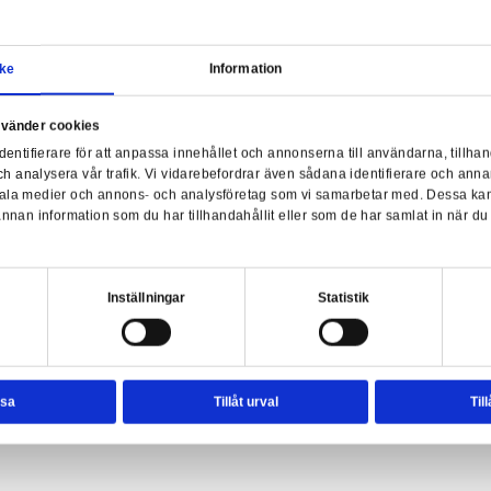
Samtycke
Information
a webbplats använder cookies
nvänder enhetsidentifierare för att anpassa innehållet och ann
sociala medier och analysera vår trafik. Vi vidarebefordrar äve
n Deluxe (Spider-Man: Across the Spider-Verse)
enhet till de sociala medier och annons- och analysföretag so
rmationen med annan information som du har tillhandahållit el
Spi
ter.
esval