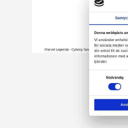
Denn
Vi a
för 
Marvel Legends - Cyborg Spider-Woma
din 
info
tjäns
Samtyck