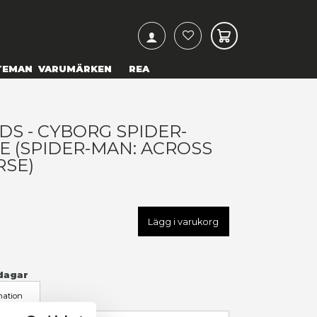
ARCH
& TEXTILIER
COSPLAY
TEMAN
VARUMÄRKEN
)
ARVEL LEGENDS - CYBORG S
OMAN DELUXE (SPIDER-MAN
HE SPIDER-VERSE)
99,00 kr
U
HASF8062
LÄGG TILL I ÖNSKELISTA