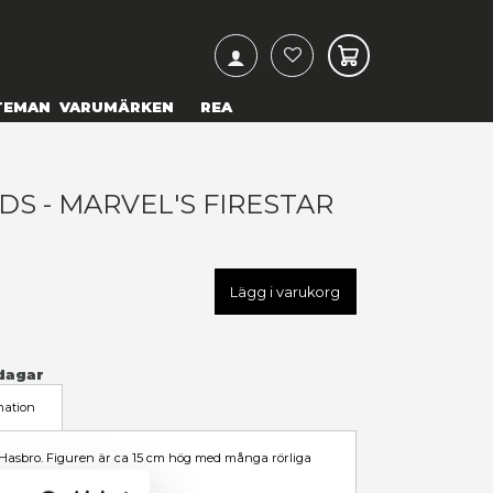
ARCH
& TEXTILIER
COSPLAY
TEMAN
VARUMÄRKEN
ARVEL LEGENDS - MARVEL'S
49,00 kr
U
HASF0212
LÄGG TILL I ÖNSKELISTA
I LAGER
(Endast
1
kvar)
Leveranstid: 1-3 arbetsdagar