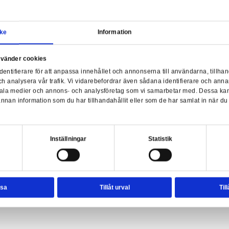
Mar
Samtycke
Information
a webbplats använder cookies
nvänder enhetsidentifierare för att anpassa innehållet och ann
sociala medier och analysera vår trafik. Vi vidarebefordrar äve
nds - Marvel's Firestar
enhet till de sociala medier och annons- och analysföretag so
rmationen med annan information som du har tillhandahållit el
ter.
esval