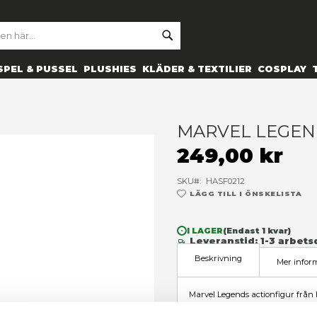
SE
ARCH
ES
PRYLAR
SPEL & PUSSEL
PLUSHIES
KLÄDER 
restar
M
2
SK