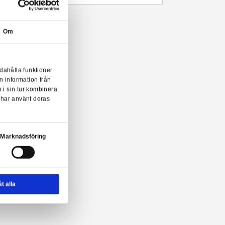
Beskrivning
Mer information
Marvel Legends actionfigur från Hasbro. Figuren är ca 15 cm hö
leder och fina tillbehör.
vel Legends actionfigur från Hasbro!
Om
onserna till användarna, tillhandahålla funktioner
n sådana identifierare och annan information från
m vi samarbetar med. Dessa kan i sin tur kombinera
ler som de har samlat in när du har använt deras