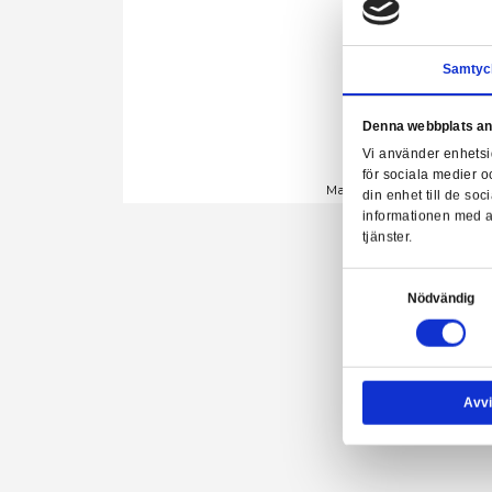
Denn
Vi a
för 
Marvel Lege
din 
info
tjäns
Samtyck