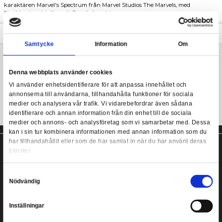
Monica Rambeaus liv förändrades för alltid på Westview, där h
exponering för verklighetsförändrande energi gav henne förmå
uppfatta och manipulera all energi längs det elektromagnetisk
Marvel Legends - Marvel's Photon (Totally Awesome Hu
Den här samlarfiguren från Marvel Legends är detaljerad för att
karaktären Marvel's Spectrum från Marvel Studios The Marvels
förstklassiga detaljer och flera ledpunkter.
Mer information
Samtycke
Information
Marvel Legends actionfigur från Hasbro!
Denna webbplats använder cookies
Vi använder enhetsidentifierare för att anpassa innehållet
annonserna till användarna, tillhandahålla funktioner för s
medier och analysera vår trafik. Vi vidarebefordrar även 
identifierare och annan information från din enhet till de s
medier och annons- och analysföretag som vi samarbetar
kan i sin tur kombinera informationen med annan informat