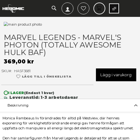
SEARCH
MIN V
Hoppa
till
Hoppa
slutet
till
MARVEL LEGENDS - MARVEL
av
början
PHOTON (TOTALLY AWESO
bildgalleriet
av
bildgalleriet
HULK BAF)
369,00 kr
SKU
HASF3681
Lägg 
LÄGG TILL I ÖNSKELISTA
I LAGER
(Endast
1
kvar)
Leveranstid: 1-3 arbetsdagar
Beskrivning