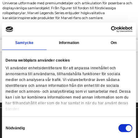
Marvel actionfigur från Hasbro.
Marvel Legends - Morlun (Comics) (Marvel's Armadillo BaF
Med över 80 års underhållningshistoria har Marvel blivit en hörn
PACKAGING
fansamlingar runt om i världen. Med Marvel Legends-serien är
favoritkaraktärerna från Marvel Comic Universe och Marvel Ci
Universe utformade med premiumdetaljer och artikulation för 
displayvänliga samlarobjekt. Från figurer till fordon till förstklas
rollspelsprylar, Marvel Legends Series erbjuder högkvalitativa
karaktärinspirerade produkter för Marvel-fans och samlare.
Inkluderar även en Build-A-Figure del. Samla alla delar för at
en större figur.
Samtycke
Information
Mer information
Denna webbplats använder cookies
Marvel actionfigur från Hasbro!
Vi använder enhetsidentifierare för att anpassa innehållet
annonserna till användarna, tillhandahålla funktioner för s
medier och analysera vår trafik. Vi vidarebefordrar även 