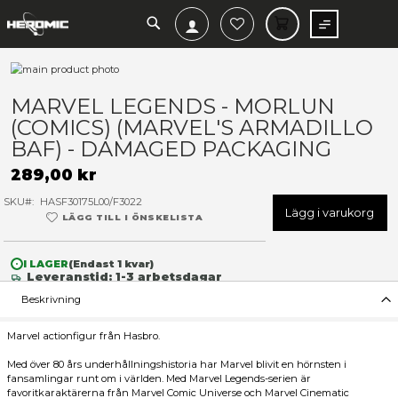
SEARCH
MIN V
Hoppa
till
Hoppa
slutet
till
MARVEL LEGENDS - MORL
av
början
(COMICS) (MARVEL'S ARMA
bildgalleriet
av
bildgalleriet
BAF) - DAMAGED PACKAGIN
289,00 kr
SKU
HASF30175L00/F3022
Lägg 
LÄGG TILL I ÖNSKELISTA
I LAGER
(Endast
1
kvar)
Leveranstid: 1-3 arbetsdagar
Beskrivning