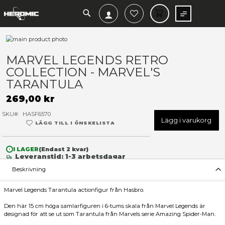
SEARCH
MIN V
Hoppa
till
Hoppa
slutet
till
MARVEL LEGENDS RETRO
av
början
COLLECTION - MARVEL'S
bildgalleriet
av
bildgalleriet
TARANTULA
269,00 kr
SKU
HASF6570
Lägg 
LÄGG TILL I ÖNSKELISTA
I LAGER
(Endast
2
kvar)
Leveranstid: 1-3 arbetsdagar
Beskrivning