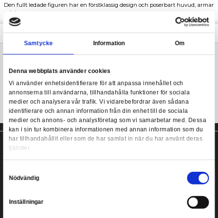
Marvel Legends Tarantula actionfigur från Hasbro.
Den här 15 cm höga samlarfiguren i 6-tums skala från Marvel L
Marvel Legends Retro Collection - Marvel's Tarantu
designad för att se ut som Tarantula från Marvels serie Amazin
Den fullt ledade figuren har en förstklassig design och poserba
och ben.
Mer information
Samtycke
Information
Marvel Legends actionfigur från Hasbro!
Denna webbplats använder cookies
Vi använder enhetsidentifierare för att anpassa innehållet
annonserna till användarna, tillhandahålla funktioner för s
medier och analysera vår trafik. Vi vidarebefordrar även 
identifierare och annan information från din enhet till de s
medier och annons- och analysföretag som vi samarbetar
kan i sin tur kombinera informationen med annan informat