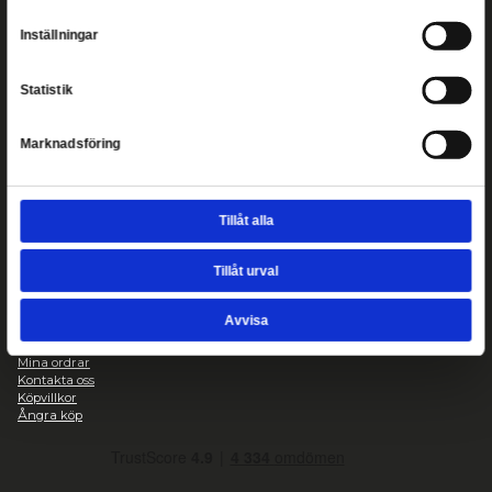
medier och analysera vår trafik. Vi vidarebefordrar även 
identifierare och annan information från din enhet till de s
medier och annons- och analysföretag som vi samarbetar
kan i sin tur kombinera informationen med annan informat
har tillhandahållit eller som de har samlat in när du har a
tjänster.
Samtyckesval
Nödvändig
Copyright ©
2026
Inställningar
Heromic Actionfigurer
Kontakt
Statistik
Heromic, CO Hobbyisterna
Instrumentvägen 2, Stockholm
Marknadsföring
+46-868459094
Telefontid vardagar 09:00-15:00