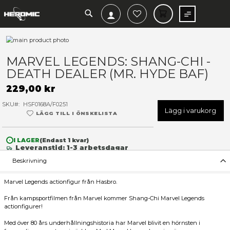
SEARCH
MIN V
Hoppa
till
Hoppa
slutet
till
MARVEL LEGENDS: SHANG-C
av
början
DEATH DEALER (MR. HYDE 
bildgalleriet
av
bildgalleriet
229,00 kr
SKU
HSF0168A/F0251
Lägg 
LÄGG TILL I ÖNSKELISTA
I LAGER
(Endast
1
kvar)
Leveranstid: 1-3 arbetsdagar
Beskrivning
Marvel Legends actionfigur från Hasbro.