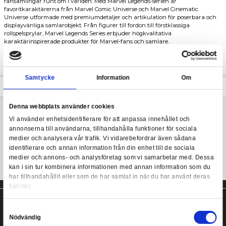
Från kampsportfilmen från Marvel kommer Shang-Chi Marvel 
actionfigurer!
Marvel Legends: Shang-Chi - Death Dealer (Mr. Hyde
Med över 80 års underhållningshistoria har Marvel blivit en hörn
fansamlingar runt om i världen. Med Marvel Legends-serien är
favoritkaraktärerna från Marvel Comic Universe och Marvel Ci
Universe utformade med premiumdetaljer och artikulation för 
displayvänliga samlarobjekt. Från figurer till fordon till förstklas
rollspelsprylar, Marvel Legends Series erbjuder högkvalitativa
karaktärinspirerade produkter för Marvel-fans och samlare.
Inkluderar även en Build-A-Figure del. Samla alla delar för at
en större figur.
Samtycke
Information
Mer information
Denna webbplats använder cookies
Vi använder enhetsidentifierare för att anpassa innehållet
Marvel Legends actionfigur från Hasbro!
annonserna till användarna, tillhandahålla funktioner för s