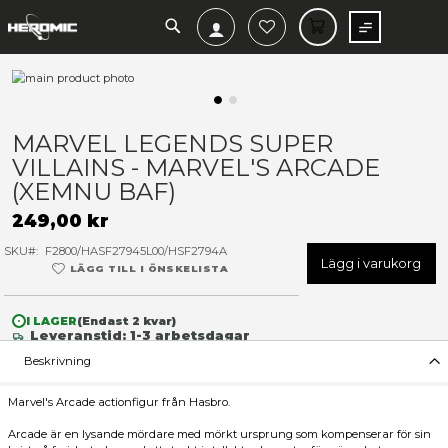
SEARCH
MIN V
Hoppa
till
slutet
Hoppa
av
till
MARVEL LEGENDS SUPER
bildgalleriet
början
VILLAINS - MARVEL'S ARCA
av
bildgalleriet
(XEMNU BAF)
249,00 kr
SKU
F2800/HASF27945L00/HSF2794A
Lägg 
LÄGG TILL I ÖNSKELISTA
I LAGER
(Endast
2
kvar)
Leveranstid: 1-3 arbetsdagar