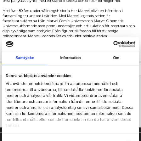
Beskrivning
Marvel's Arcade actionfigur från Hasbro.
Marvel Legends Super Villains - Marvel's Arcade (Xem
Arcade är en lysande mördare med mörkt ursprung som kompen
brist på fysisk styrka med ett starkt intellekt och en stor förmöge
Med över 80 års underhållningshistoria har Marvel blivit en hörn
fansamlingar runt om i världen. Med Marvel Legends-serien är
favoritkaraktärerna från Marvel Comic Universe och Marvel Ci
Universe utformade med premiumdetaljer och artikulation för 
displayvänliga samlarobjekt. Från figurer till fordon till förstklas
rollspelsprylar, Marvel Legends Series erbjuder högkvalitativa
karaktärinspirerade produkter för Marvel-fans och samlare.
Inkluderar även en Build-A-Figure del. Samla alla delar för at
en större figur.
Samtycke
Information
Mer information
Denna webbplats använder cookies
Vi använder enhetsidentifierare för att anpassa innehållet