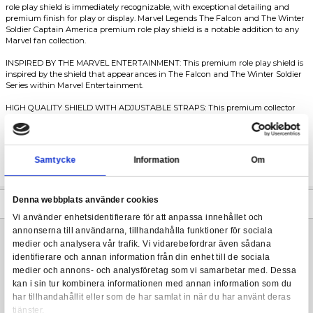
Replica av Captain Americas sköld i skala 1/1.
Marvel Legends - The Falcon and The Winter Soldier Capta
Iconic in its design and durability, the Captain America red, whi
Shield
premium role play shield is the ultimate combination of offense 
Specifically modeled on the First Avenger's trademark symbol, 
role play shield is immediately recognizable, with exceptional de
premium finish for play or display. Marvel Legends The Falcon 
Soldier Captain America premium role play shield is a notable ad
Marvel fan collection.
INSPIRED BY THE MARVEL ENTERTAINMENT: This premium role p
inspired by the shield that appearances in The Falcon and The 
Series within Marvel Entertainment.
HIGH QUALITY SHIELD WITH ADJUSTABLE STRAPS: This premiu
shield features adjustable straps to allow wearing the shield lik
America does when entering the fight for justice.
FULL-SIZE 60 CM DIAMETER: Highly detailed 1:1 full-scale, this C
Samtycke
Information
premium role play shield is designed to replicate the iconic look o
character in the Marvel Entertainment.