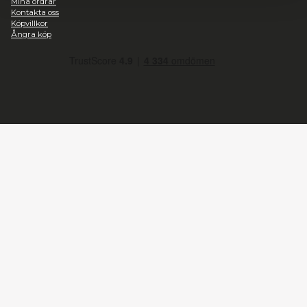
Kontakt
Marknadsföring
Heromic, CO Hobbyisterna
Instrumentvägen 2, Stockholm
+46-868459094
Tillåt alla
Telefontid vardagar 09:00-15:00
info@heromic.se
Tillåt urval
Organisationsnummer: 556940-4204
Information
Avvisa
Om oss
Integritetspolicy
Frakt
Mitt konto
Mina ordrar
Kontakta oss
Köpvillkor
Ångra köp