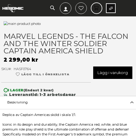
SEARCH
MIN V
Hoppa
till
Hoppa
slutet
till
MARVEL LEGENDS - THE F
av
början
AND THE WINTER SOLDIER
bildgalleriet
av
bildgalleriet
CAPTAIN AMERICA SHIELD
2 299,00 kr
SKU
HASF0764
Lägg 
LÄGG TILL I ÖNSKELISTA
I LAGER
(Endast
2
kvar)
Leveranstid: 1-3 arbetsdagar
Beskrivning