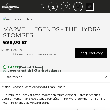
SEARCH
MIN V
Hoppa
till
Hoppa
slutet
till
MARVEL LEGENDS - THE H
av
början
STOMPER
bildgalleriet
av
bildgalleriet
699,00 kr
SKU
HASF2992
Lägg 
LÄGG TILL I ÖNSKELISTA
I LAGER
(Endast
2
kvar)
Leveranstid: 1-3 arbetsdagar
Beskrivning
Marvel Legends Series Actionfigur Från Hasbro.