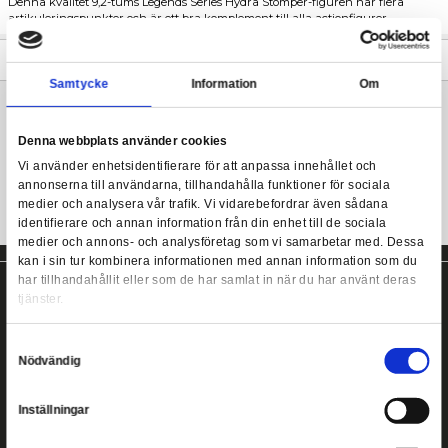
I universum du vet var Steve Rogers den första Avenger, Captain
detta universum är Steve skadad och slåss i "The Hydra Stomper
Marvel Legends - The Hydra Stomper
-rustning skapad av Howard Stark.
Denna kvalitet 9,2-tums Legends Series Hydra Stomper-figuren 
artikuleringspunkter och är ett bra komplement till alla actionf
Mer information
Samtycke
Information
Marvel Legends Series Actionfigur Från Hasbro!
Denna webbplats använder cookies
Vi använder enhetsidentifierare för att anpassa innehållet
annonserna till användarna, tillhandahålla funktioner för s
medier och analysera vår trafik. Vi vidarebefordrar även 
identifierare och annan information från din enhet till de s
medier och annons- och analysföretag som vi samarbetar
kan i sin tur kombinera informationen med annan informat