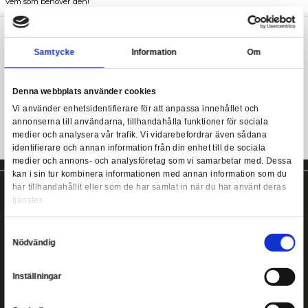
Beskrivning
Marvel's Mobius Disney+ Loki Marvel Legends Seri
Marvel's Mobius Disney+ Loki Marvel Legends Series Acti
Actionfigur
från Hasbros Marvel Legends Serie. Figuren är ca
kommer med tillbehör. Grymt läcker Mobius figur till Marvel sam
vem som behöver den!
Grymt välgjord Mobius actionfigur!
Samtycke
Information
Ca 15 cm hög.
Denna webbplats använder cookies
Vi använder enhetsidentifierare för att anpassa innehållet
annonserna till användarna, tillhandahålla funktioner för s
medier och analysera vår trafik. Vi vidarebefordrar även 
identifierare och annan information från din enhet till de s
medier och annons- och analysföretag som vi samarbetar
kan i sin tur kombinera informationen med annan informat