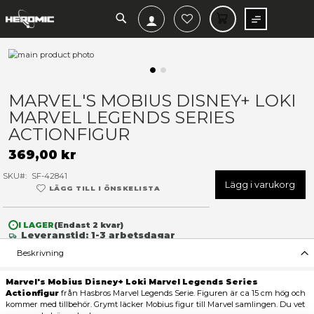
SEARCH
MIN V
Hoppa
till
slutet
Hoppa
av
till
MARVEL'S MOBIUS DISNEY+
bildgalleriet
början
MARVEL LEGENDS SERIES
av
bildgalleriet
ACTIONFIGUR
369,00 kr
SKU
SF-42841
Lägg 
LÄGG TILL I ÖNSKELISTA
I LAGER
(Endast
2
kvar)
Leveranstid: 1-3 arbetsdagar