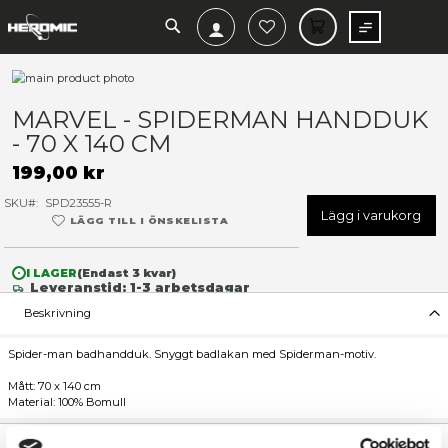
SEARCH
MIN V
Hoppa
till
Hoppa
slutet
till
MARVEL - SPIDERMAN HA
av
början
- 70 X 140 CM
bildgalleriet
av
bildgalleriet
199,00 kr
SKU
SPD23555-R
Lägg 
LÄGG TILL I ÖNSKELISTA
I LAGER
(Endast
3
kvar)
Leveranstid: 1-3 arbetsdagar
Beskrivning
Spider-man badhandduk. Snyggt badlakan med Spiderman-mot