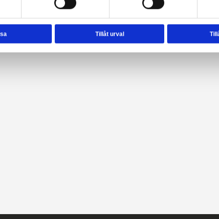
nvänder enhetsidentifierare för att anpassa innehållet och ann
sociala medier och analysera vår trafik. Vi vidarebefordrar äve
enhet till de sociala medier och annons- och analysföretag so
rmationen med annan information som du har tillhandahållit el
ter.
esval
Nödvändig
Inställningar
Avvisa
Tillåt urval