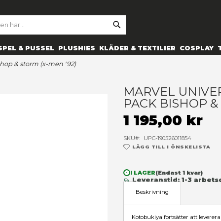
SE
ARCH
ES
PRYLAR
SPEL & PUSSEL
PLUSHIES
KLÄDER 
y 1/10 2-pack bishop & storm (x-men '92)
M
P
1
SK