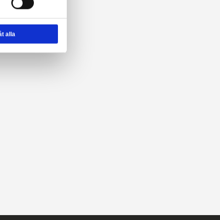
onserna till användarna, tillhandahålla funktioner
n sådana identifierare och annan information från
m vi samarbetar med. Dessa kan i sin tur kombinera
ler som de har samlat in när du har använt deras
Höjd: Cirka 20 centimeter.
Statistik
Marknadsföring
Marvel's Bishop och Storm!
Från välkända Kotobukiya.
Tillåt alla
Ca 20 cm höga.