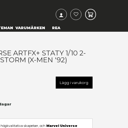
ARCH
& TEXTILIER
COSPLAY
TEMAN
VARUMÄRKEN
ARVEL UNIVERSE ARTFX+ STAT
ACK BISHOP & STORM (X-MEN 
 195,00 kr
U
UPC-190526011854
LÄGG TILL I ÖNSKELISTA
I LAGER
(Endast
1
kvar)