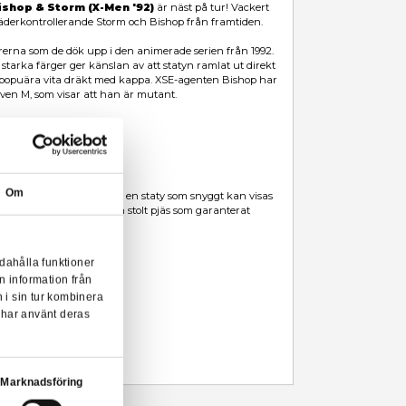
Leveranstid: 1-3 arbetsdagar
Beskrivning
Kotobukiya fortsätter att leverera högkvalitativa skapelser, och
Ma
ARTFX+ Staty 1/10 2-pack Bishop & Storm (X-Men '92)
ä
skulpterad i skala 1:10 visas den väderkontrollerande Storm och B
Statyn föreställer X-Men-karaktärerna som de dök upp i den anime
Den simplistiska skulpturen med starka färger ger känslan av att 
från serien! Storm har på sig sin popuära vita dräkt med kappa.
sitt distinkta ärr över ögat, bokstaven M, som visar att han är muta
Marvel Universe ARTFX+ Staty 1/10 2-Pack Bishop & Storm
Om
Figurerna står stadigt på egen hand utan bas. Det här är en stat
tillsammans med andra statyer från X-Men, eller som egen stolt p
kommer dra blickarna till sig!