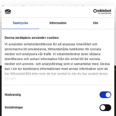
Vintageinspirerad actionfigur från Super7.
Varje 3,75-tums ReAction actionfigur är ledad på axlar, höfter oc
Masters of the Universe - Ram Man (Mini Comic) - ReA
som alla dina favoritfigurer från 1970- och 80-talet - actionfigur
era!
Figuren är ca 10 cm hög och kommer i en klassisk blisterförpack
Mer information
Samtycke
Information
Masters of the Universe actionfigur från Super7!
Denna webbplats använder cookies
Vi använder enhetsidentifierare för att anpassa innehållet
annonserna till användarna, tillhandahålla funktioner för s
medier och analysera vår trafik. Vi vidarebefordrar även 
identifierare och annan information från din enhet till de s
medier och annons- och analysföretag som vi samarbetar
kan i sin tur kombinera informationen med annan informat