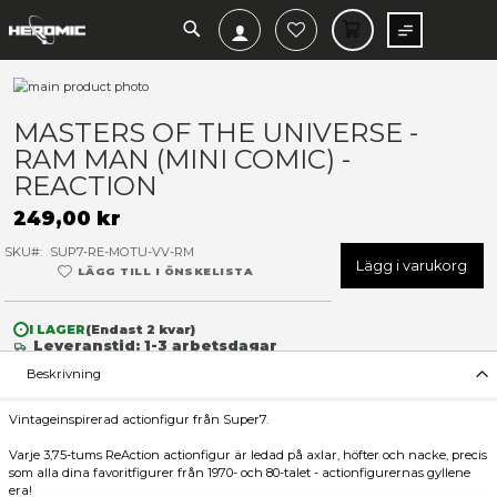
SEARCH
MIN V
Hoppa
till
Hoppa
slutet
till
MASTERS OF THE UNIVERSE
av
början
RAM MAN (MINI COMIC) -
bildgalleriet
av
bildgalleriet
REACTION
249,00 kr
SKU
SUP7-RE-MOTU-VV-RM
Lägg 
LÄGG TILL I ÖNSKELISTA
I LAGER
(Endast
2
kvar)
Leveranstid: 1-3 arbetsdagar
Beskrivning