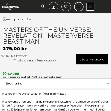
SEARCH
MIN V
Hoppa
till
Hoppa
slutet
till
MASTERS OF THE UNIVERSE
av
början
REVELATION - MASTERVER
bildgalleriet
av
bildgalleriet
BEAST MAN
279,00 kr
SKU
MATTGYV16
Lägg 
LÄGG TILL I ÖNSKELISTA
I LAGER
Leveranstid: 1-3 arbetsdagar
Beskrivning