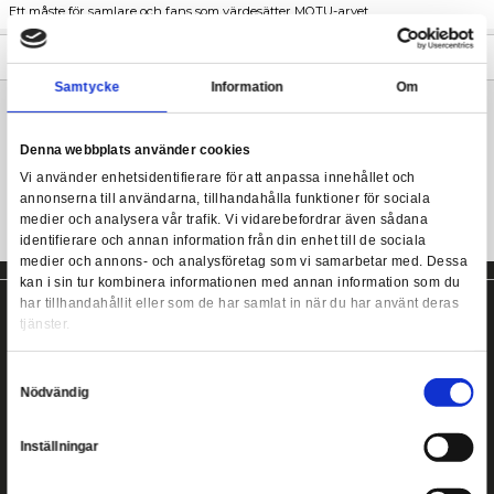
Masters of the Universe actionfigur från Mattel.
Masterverse är en spännande ny serie av Masters of the Univers
Masters of the Universe: Revelation - Masterverse Bea
för att fira lanseringen av Netflix animerade serie Revelation! F
minst 30 ledpunkter för extrem poseringsförmåga och kommer m
Ett måste för samlare och fans som värdesätter MOTU-arvet.
Mer information
Samtycke
Information
Masters of the Universe actionfigur från Mattel!
Denna webbplats använder cookies
Vi använder enhetsidentifierare för att anpassa innehållet
annonserna till användarna, tillhandahålla funktioner för s
medier och analysera vår trafik. Vi vidarebefordrar även 
identifierare och annan information från din enhet till de s
medier och annons- och analysföretag som vi samarbetar
kan i sin tur kombinera informationen med annan informat