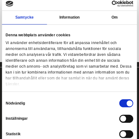
Vinyl Figure #18.
Den här lilla killen kommer från Funko oc
hög, en lätthanterlig storlek om man vill kunna bära med sig ho
som helst.
Michelangelo tmnt POP! Television Vinyl Figure
En perfekt present till både barn och vuxna (och dig själv såklart
Cool Michelangelo POP!
Samtycke
Information
9 cm hög.
Denna webbplats använder cookies
Vi använder enhetsidentifierare för att anpassa innehållet
annonserna till användarna, tillhandahålla funktioner för s
medier och analysera vår trafik. Vi vidarebefordrar även 
identifierare och annan information från din enhet till de s
medier och annons- och analysföretag som vi samarbetar
kan i sin tur kombinera informationen med annan informat
har tillhandahållit eller som de har samlat in när du har a