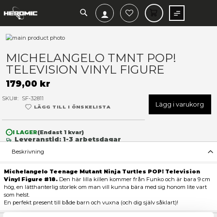
SEARCH
MIN V
Hoppa
till
Hoppa
slutet
till
MICHELANGELO TMNT POP
av
början
TELEVISION VINYL FIGURE
bildgalleriet
av
bildgalleriet
179,00 kr
SKU
SF-32811
Lägg 
LÄGG TILL I ÖNSKELISTA
I LAGER
(Endast
1
kvar)
Leveranstid: 1-3 arbetsdagar
Beskrivning
Michelangelo Teenage Mutant Ninja Turtles POP! Te