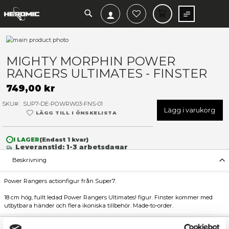
SEARCH
MIN V
Hoppa
till
Hoppa
slutet
till
MIGHTY MORPHIN POWER
av
början
RANGERS ULTIMATES - FIN
bildgalleriet
av
bildgalleriet
749,00 kr
SKU
SUP7-DE-POWRW03-FNS-01
Lägg 
LÄGG TILL I ÖNSKELISTA
I LAGER
(Endast
1
kvar)
Leveranstid: 1-3 arbetsdagar
Beskrivning
Power Rangers actionfigur från Super7.