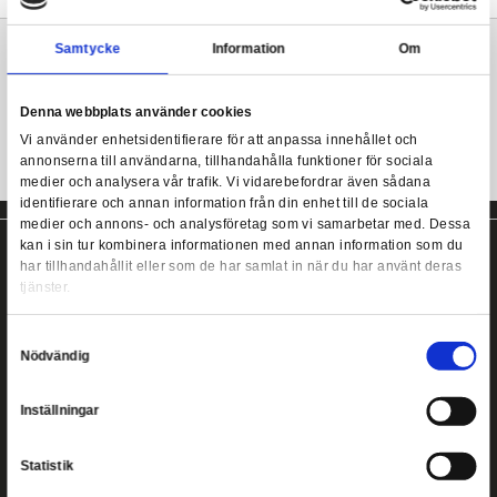
18 cm hög, fullt ledad Power Rangers Ultimates! figur. Finster
utbytbara händer och flera ikoniska tillbehör. Made-to-order.
Mighty Morphin Power Rangers Ultimates - Finste
Mer information
Samtycke
Information
Power Rangers actionfigur från Super7!
Denna webbplats använder cookies
Vi använder enhetsidentifierare för att anpassa innehållet
annonserna till användarna, tillhandahålla funktioner för s
medier och analysera vår trafik. Vi vidarebefordrar även 
identifierare och annan information från din enhet till de s
medier och annons- och analysföretag som vi samarbetar
kan i sin tur kombinera informationen med annan informat
har tillhandahållit eller som de har samlat in när du har a
tjänster.