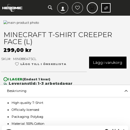
SEARCH
MIN V
Hoppa
till
Hoppa
slutet
till
MINECRAFT T-SHIRT CREEP
av
början
FACE (L)
bildgalleriet
av
bildgalleriet
299,00 kr
SKU
MIN08804TSCL
Lägg 
LÄGG TILL I ÖNSKELISTA
I LAGER
(Endast
1
kvar)
Leveranstid: 1-3 arbetsdagar
Beskrivning
High quality T-Shirt